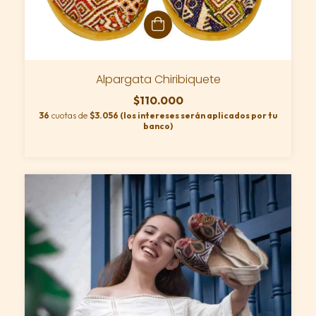
Alpargata Chiribiquete
$110.000
36
cuotas de
$3.056 (los intereses serán aplicados por tu
banco)