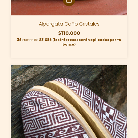
Alpargata Caño Cristales
$110.000
36
cuotas de
$3.056 (los intereses serán aplicados por tu
banco)