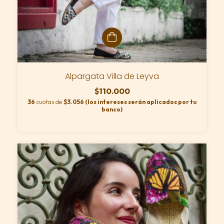
Alpargata Villa de Leyva
$110.000
36
cuotas de
$3.056 (los intereses serán aplicados por tu
banco)