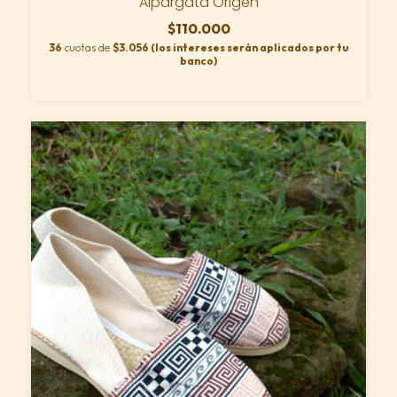
Alpargata Origen
$110.000
36
cuotas de
$3.056 (los intereses serán aplicados por tu
banco)