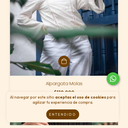
Alpargata Molas
$110.000
Al navegar por este sitio
aceptas el uso de cookies
para
36
cuotas de
$3.056 (los intereses serán aplicados por tu
agilizar tu experiencia de compra.
banco)
ENTENDIDO