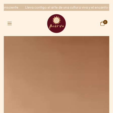
eva contigo el arte de una cultura viva y el encanto de lo hecho con alm
0